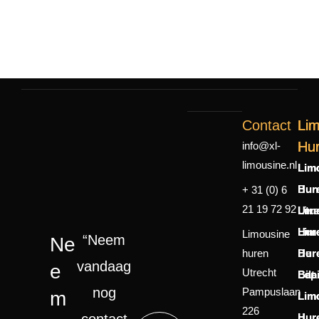
Contact
Li
Li
Li
Hu
Hu
Hu
info@xl-
limousine.nl
Lim
Lim
Lim
Hur
Bun
Hur
+ 31 (0) 6
21 19 72 92
Utre
Lim
Leu
Lim
Hur
Lim
Limousine
“Neem
Ne
huren
Hur
De
Hur
vandaag
E
Utrecht
Baa
Bilt
Lop
nog
Pampuslaan
M
Lim
Lim
Lim
226
Hur
Hur
Hur